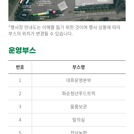
*행사장 안내도는 이해를 돕기 위한 것이며 행사 상황에 따라
부스의 위치가 변경될 수 있습니다.
운영부스
번호
부스명
1
대회운영본부
2
화순청년푸드트럭
3
물품보관
4
탈의실
5
전남농협