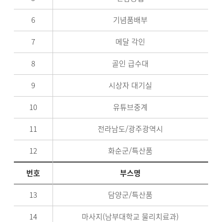
6
기념품배부
7
메달 각인
8
골인 급수대
9
시상자 대기실
10
유튜브중계
11
전라남도/광주광역시
12
화순군/특산품
번호
부스명
13
담양군/특산품
14
마사지(남부대학교 물리치료과)