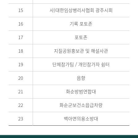
15
사)대한임상병리사협회 광주시회
16
기록 포토존
17
포토존
18
지질공원홍보관 및 해설사관
19
단체참가팀 / 개인참가자 쉼터
20
음향
21
화순방범연합대
22
화순군보건소읍급차량
23
백아면의용소방대